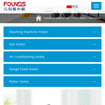
Toggl
中文
navig
current position:
Home
> > Fan motor > Fan motor
Washing machine motor
Fan motor
Air conditioning motor
Range hood motor
Roller motor