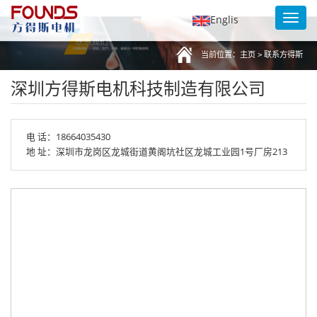
Toggl
Englis
navig
当前位置：
主页
>
联系方得斯
深圳方得斯电机科技制造有限公司
电 话：18664035430
地 址：深圳市龙岗区龙城街道黄阁坑社区龙城工业园1号厂房213