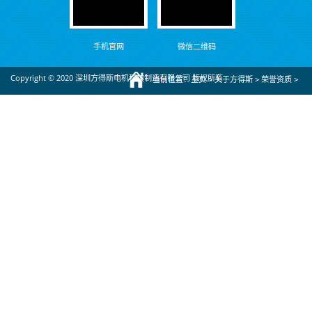
手机官网
微信二维码
Copyright © 2020 深圳方得斯电机科技制造有限公司 版权所有
当前位置：
主页
>
关于方得斯
>
荣誉资质
>